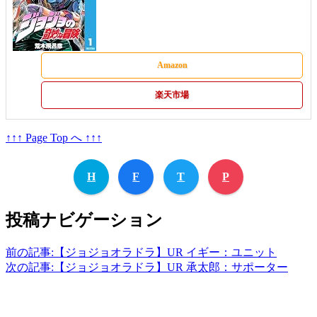
Amazon
楽天市場
↑↑↑ Page Top へ ↑↑↑
H
F
T
P
投稿ナビゲーション
前の記事:
【ジョジョオラドラ】UR イギー：ユニット
次の記事:
【ジョジョオラドラ】UR 承太郎：サポーター