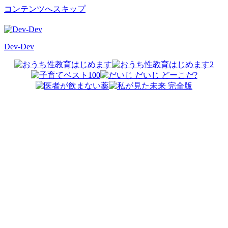
コンテンツへスキップ
Dev-Dev
開
発
覚
書