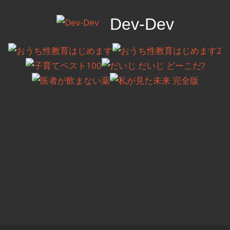
コ
Dev-Dev
ン
テ
開
ン
発
ツ
覚
へ
書
ス
キ
ッ
プ