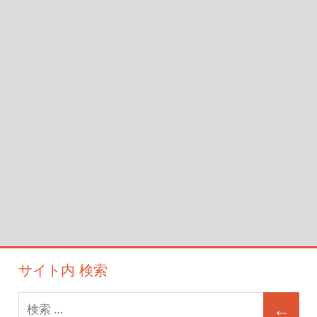
シ
ョ
ン
サイト内 検索