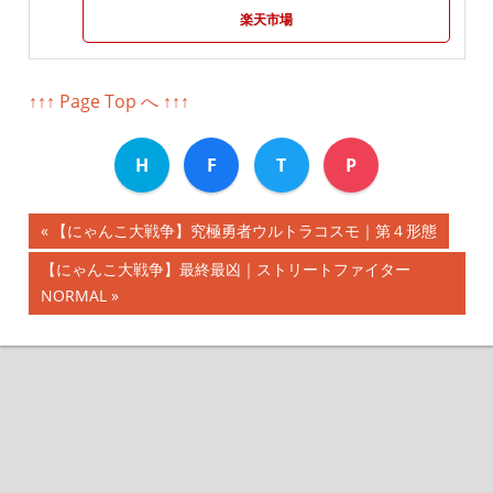
楽天市場
↑↑↑ Page Top へ ↑↑↑
H
F
T
P
前
【にゃんこ大戦争】究極勇者ウルトラコスモ｜第４形態
投
の
次
【にゃんこ大戦争】最終最凶｜ストリートファイター
記
稿
の
NORMAL
事:
記
ナ
事:
ビ
ゲ
ー