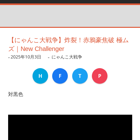
【にゃんこ大戦争】炸裂！赤鴉豪焦破 極ム
ズ｜New Challenger
2025年10月3日
dev
にゃんこ大戦争
H
F
T
P
対黒色