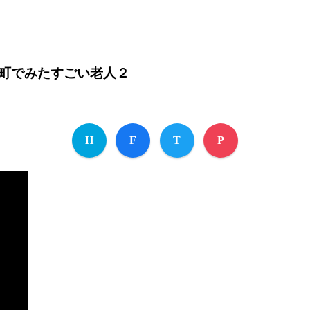
町でみたすごい老人２
H
F
T
P