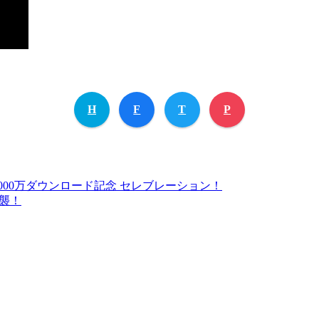
H
F
T
P
00万ダウンロード記念 セレブレーション！
強襲！