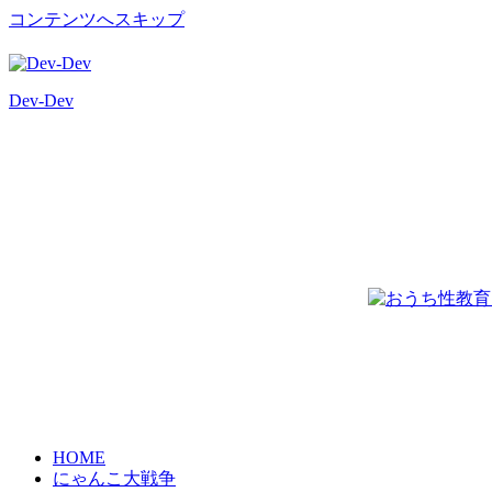
コンテンツへスキップ
Dev-Dev
開
発
覚
書
HOME
にゃんこ大戦争