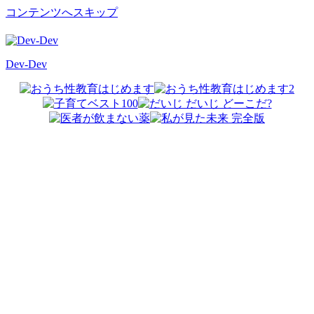
コンテンツへスキップ
Dev-Dev
開
発
覚
書