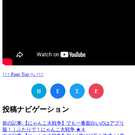
↑↑↑ Page Top へ ↑↑↑
H
F
T
P
投稿ナビゲーション
前の記事:
【にゃんこ大戦争】でも一番面白いのはアプリ
版！｜ふたりで！にゃんこ大戦争 ★４