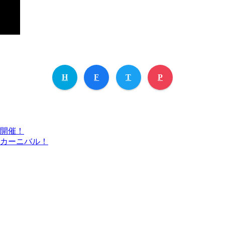
H
F
T
P
会開催！
ズカーニバル！