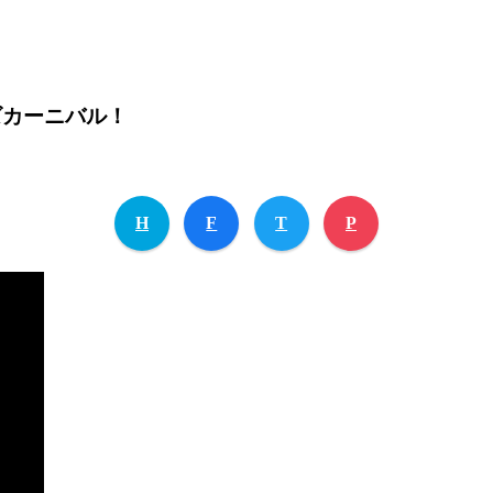
ズカーニバル！
H
F
T
P