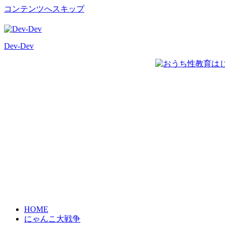
コンテンツへスキップ
Dev-Dev
開
発
覚
書
HOME
にゃんこ大戦争