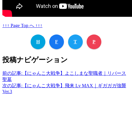
↑↑↑ Page Top へ ↑↑↑
H
F
T
P
投稿ナビゲーション
前の記事:
【にゃんこ大戦争】よこしまな聖職者｜リバース
聖墓
次の記事:
【にゃんこ大戦争】飛来 Lv MAX｜ギガガガ強襲
Ver.3