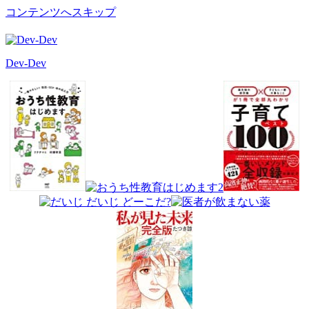
コンテンツへスキップ
Dev-Dev
開
発
覚
書