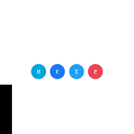
H
F
T
P