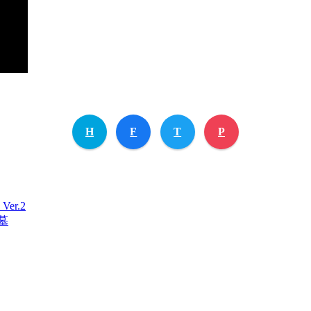
H
F
T
P
r.2
墓