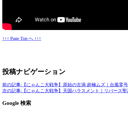
↑↑↑ Page Top へ ↑↑↑
投稿ナビゲーション
前の記事:
【にゃんこ大戦争】原始の古渦 超極ムズ｜台風零号 Ve
次の記事:
【にゃんこ大戦争】天国ハラスメント｜リバース聖
Google 検索