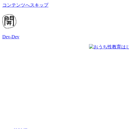
コンテンツへスキップ
Dev-Dev
開
発
覚
書