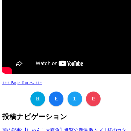
↑↑↑ Page Top へ ↑↑↑
H
F
T
P
投稿ナビゲーション
前の記事:
【にゃんこ大戦争】進撃の赤渦 激ムズ｜紅のカタ