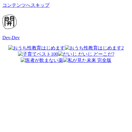
コンテンツへスキップ
Dev-Dev
開
発
覚
書