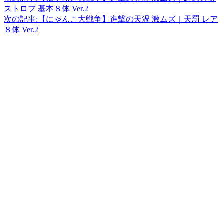
ストロフ 基本８体 Ver.2
次の記事:
【にゃんこ大戦争】進撃の天渦 激ムズ｜天罰 レア
８体 Ver.2