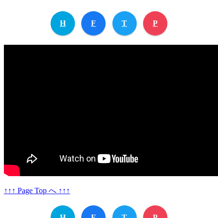
H
F
T
P
↑↑↑ Page Top へ ↑↑↑
H
F
T
P