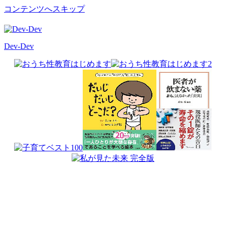
コンテンツへスキップ
Dev-Dev
開
発
覚
書