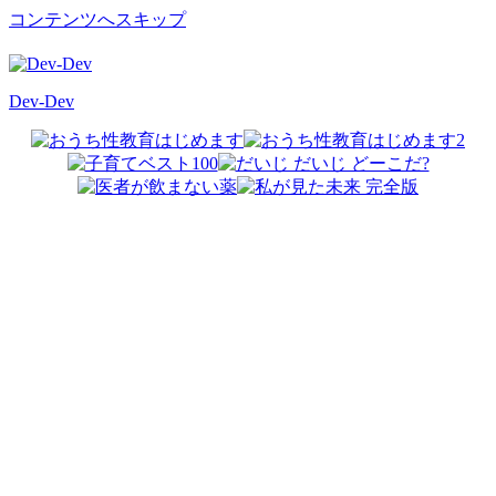
コンテンツへスキップ
Dev-Dev
開
発
覚
書