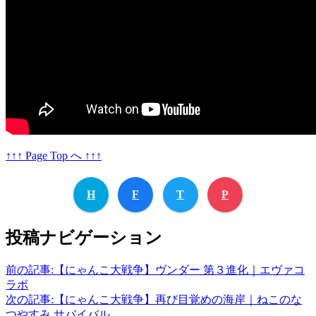
↑↑↑ Page Top へ ↑↑↑
H
F
T
P
投稿ナビゲーション
前の記事:
【にゃんこ大戦争】ヴンダー 第３進化｜エヴァコ
ラボ
次の記事:
【にゃんこ大戦争】再び目覚めの海岸｜ねこのな
つやすみ サバイバル