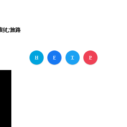
刻む旅路
H
F
T
P