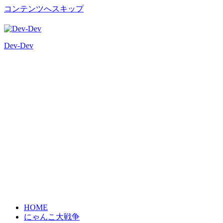
コンテンツへスキップ
Dev-Dev
開
発
覚
書
HOME
にゃんこ大戦争