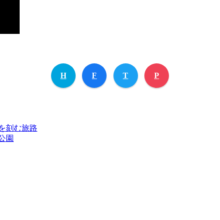
H
F
T
P
を刻む旅路
公園