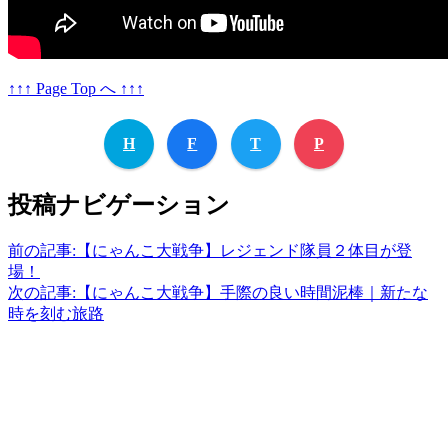
↑↑↑ Page Top へ ↑↑↑
H
F
T
P
投稿ナビゲーション
前の記事:
【にゃんこ大戦争】レジェンド隊員２体目が登
場！
次の記事:
【にゃんこ大戦争】手際の良い時間泥棒｜新たな
時を刻む旅路