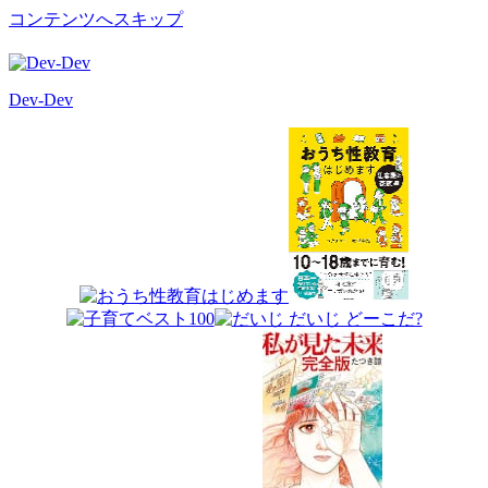
コンテンツへスキップ
Dev-Dev
開
発
覚
書