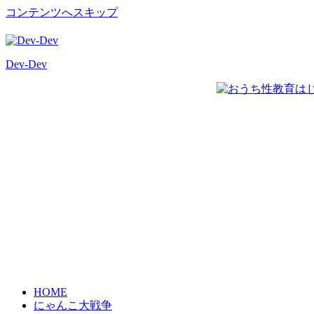
コンテンツへスキップ
Dev-Dev
開
発
覚
書
HOME
にゃんこ大戦争