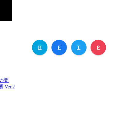
H
F
T
P
の間
er.2