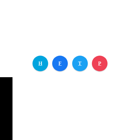
H
F
T
P