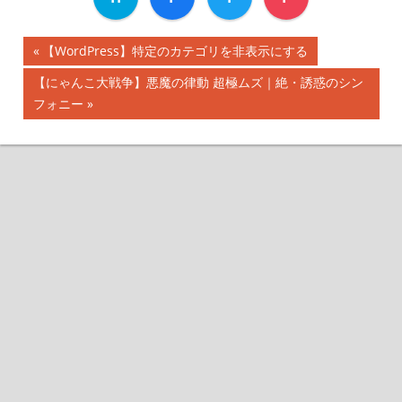
前
【WordPress】特定のカテゴリを非表示にする
投
の
次
【にゃんこ大戦争】悪魔の律動 超極ムズ｜絶・誘惑のシン
記
稿
の
フォニー
事:
記
ナ
事:
ビ
ゲ
ー
シ
ョ
ン