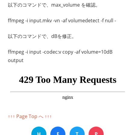
以下のコマンドで、max_volume を確認。
ffmpeg -i input.mkv -vn -af volumedetect -f null -
以下のコマンドで、dBを修正。
ffmpeg -i input -codec:v copy -af volume=10dB
output
↑↑↑ Page Top へ ↑↑↑
H
F
T
P