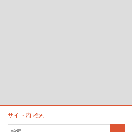
ー
シ
ョ
ン
サイト内 検索