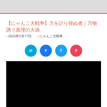
【にゃんこ大戦争】力を計り得ぬ者｜万物
誘う真理の大渦
2025年5月17日
dev
にゃんこ大戦争
H
F
T
P