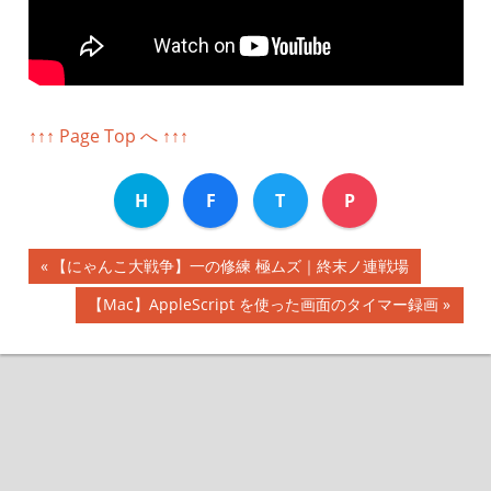
↑↑↑ Page Top へ ↑↑↑
H
F
T
P
前
【にゃんこ大戦争】一の修練 極ムズ｜終末ノ連戦場
投
の
次
【Mac】AppleScript を使った画面のタイマー録画
記
稿
の
事:
記
ナ
事:
ビ
ゲ