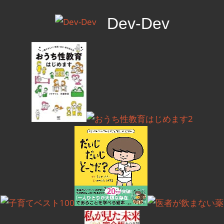
コ
Dev-Dev
ン
テ
開
ン
発
ツ
覚
へ
書
ス
キ
ッ
プ