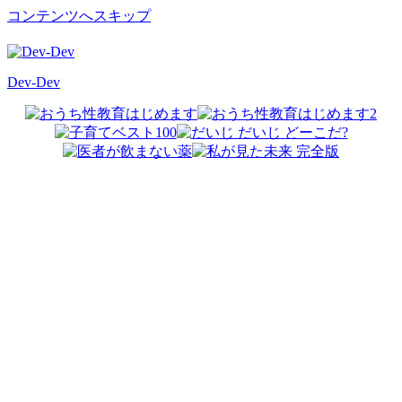
コンテンツへスキップ
Dev-Dev
開
発
覚
書