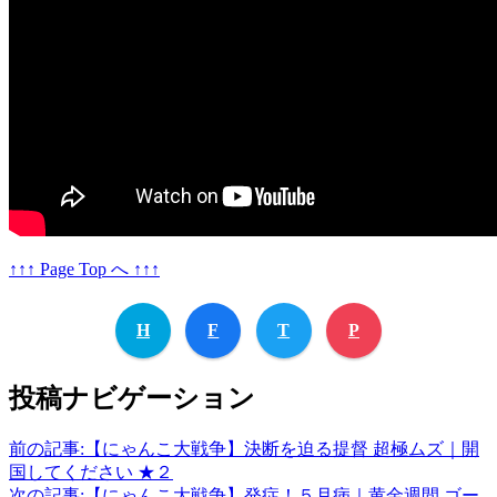
↑↑↑ Page Top へ ↑↑↑
H
F
T
P
投稿ナビゲーション
前の記事:
【にゃんこ大戦争】決断を迫る提督 超極ムズ｜開
国してください ★２
次の記事:
【にゃんこ大戦争】発症！５月病｜黄金週間 ゴー