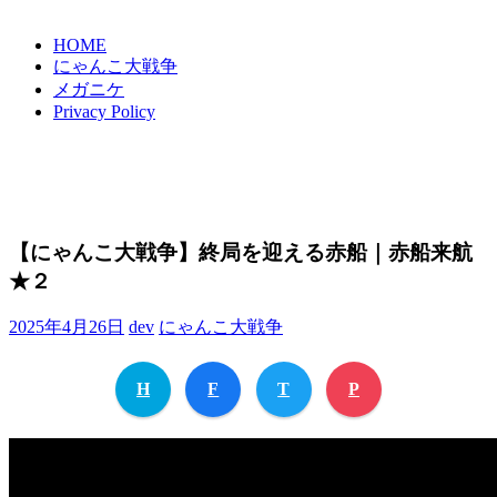
HOME
にゃんこ大戦争
メガニケ
Privacy Policy
【にゃんこ大戦争】終局を迎える赤船｜赤船来航
★２
2025年4月26日
dev
にゃんこ大戦争
H
F
T
P