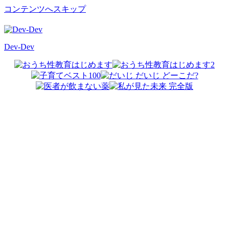
コンテンツへスキップ
Dev-Dev
開
発
覚
書