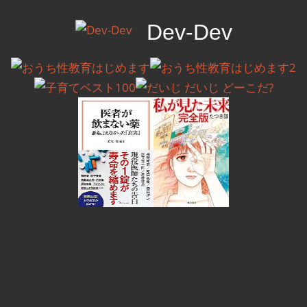
コ
Dev-Dev
ン
テ
開
ン
発
ツ
覚
へ
書
ス
キ
ッ
プ