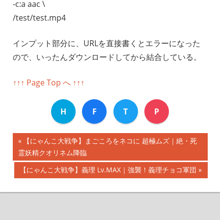
-c:a aac \
/test/test.mp4
インプット部分に、URLを直接書くとエラーになった
ので、いったんダウンロードしてから結合している。
↑↑↑ Page Top へ ↑↑↑
H
F
T
P
前
【にゃんこ大戦争】まごころをネコに 超極ムズ｜絶・死
投
霊妖精クオリネム降臨
の
記
稿
次
【にゃんこ大戦争】義理 Lv.MAX｜強襲！義理チョコ軍団
事:
の
ナ
記
事:
ビ