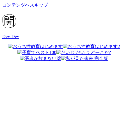
コンテンツへスキップ
Dev-Dev
開
発
覚
書