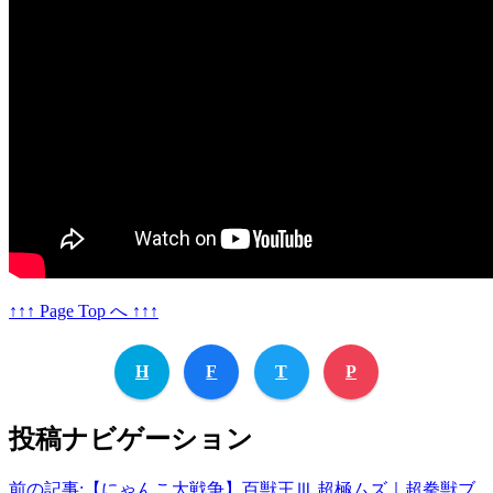
↑↑↑ Page Top へ ↑↑↑
H
F
T
P
投稿ナビゲーション
前の記事:
【にゃんこ大戦争】百獣王Ⅲ 超極ムズ｜超拳獣ブ