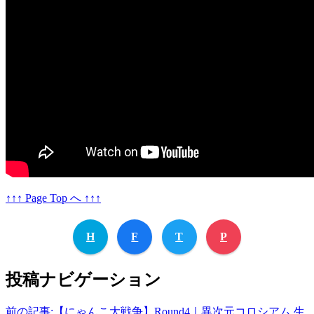
↑↑↑ Page Top へ ↑↑↑
H
F
T
P
投稿ナビゲーション
前の記事:
【にゃんこ大戦争】Round4｜異次元コロシアム 生