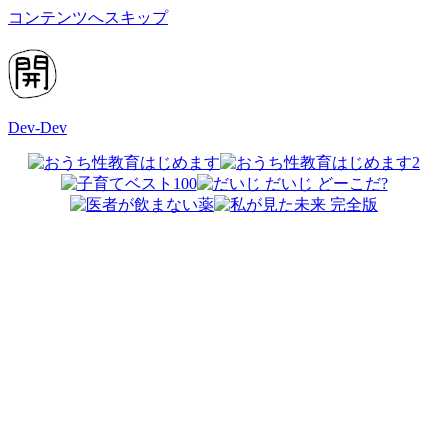
コンテンツへスキップ
Dev-Dev
開
発
覚
書