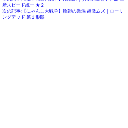
産スピード統一 ★２
次の記事:
【にゃんこ大戦争】輪廻の業渦 超激ムズ｜ローリ
ングデッド 第１形態