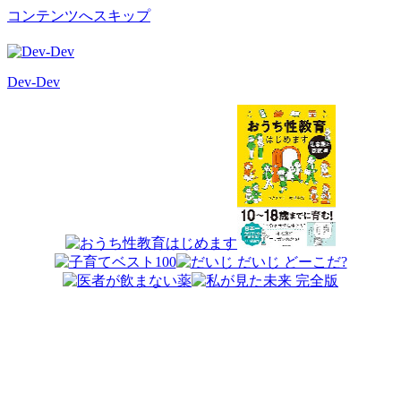
コンテンツへスキップ
Dev-Dev
開
発
覚
書