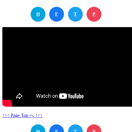
H
F
T
P
↑↑↑ Page Top へ ↑↑↑
H
F
T
P