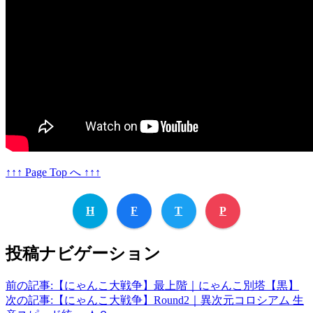
↑↑↑ Page Top へ ↑↑↑
H
F
T
P
投稿ナビゲーション
前の記事:
【にゃんこ大戦争】最上階｜にゃんこ別塔【黒】
次の記事:
【にゃんこ大戦争】Round2｜異次元コロシアム 生