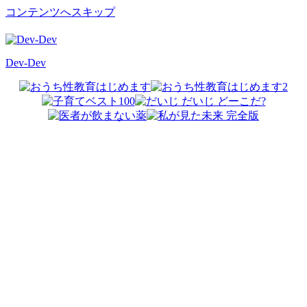
コンテンツへスキップ
Dev-Dev
開
発
覚
書