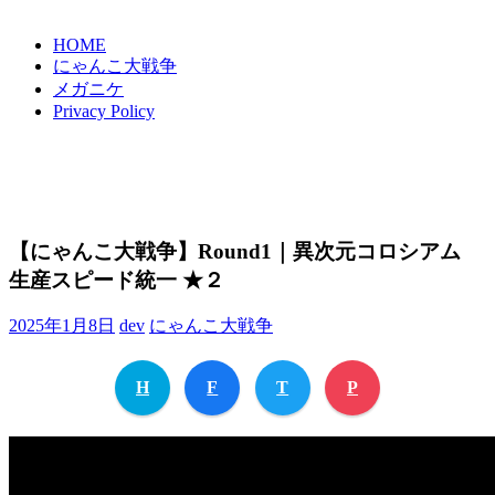
HOME
にゃんこ大戦争
メガニケ
Privacy Policy
【にゃんこ大戦争】Round1｜異次元コロシアム
生産スピード統一 ★２
2025年1月8日
dev
にゃんこ大戦争
H
F
T
P