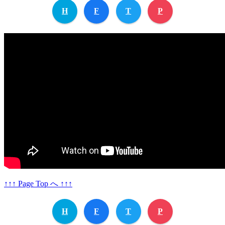
H
F
T
P
↑↑↑ Page Top へ ↑↑↑
H
F
T
P