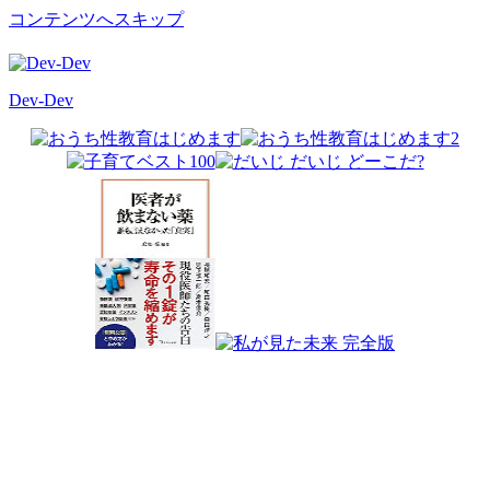
コンテンツへスキップ
Dev-Dev
開
発
覚
書