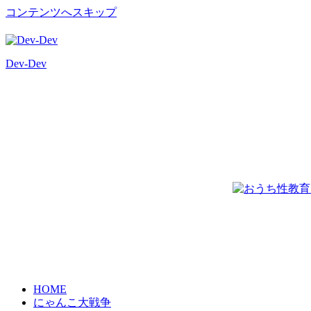
コンテンツへスキップ
Dev-Dev
開
発
覚
書
HOME
にゃんこ大戦争