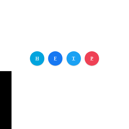
H
F
T
P