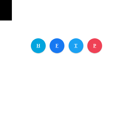
H
F
T
P