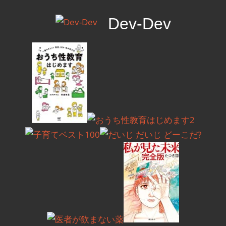
コ
Dev-Dev
ン
テ
開
ン
発
ツ
覚
へ
書
ス
キ
ッ
プ