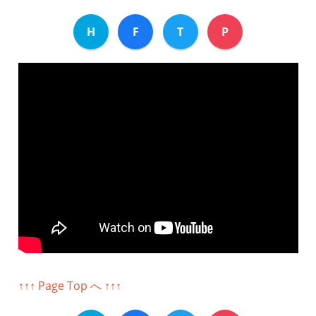
H
F
T
P
↑↑↑ Page Top へ ↑↑↑