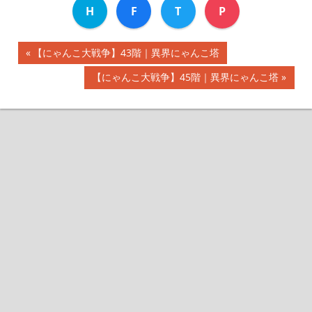
H
F
T
P
前
【にゃんこ大戦争】43階｜異界にゃんこ塔
投
の
次
【にゃんこ大戦争】45階｜異界にゃんこ塔
記
稿
の
事:
記
ナ
事:
ビ
ゲ
ー
シ
ョ
ン