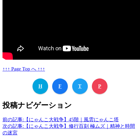
↑↑↑ Page Top へ ↑↑↑
H
F
T
P
投稿ナビゲーション
前の記事:
【にゃんこ大戦争】45階｜風雲にゃんこ塔
次の記事:
【にゃんこ大戦争】修行百刻 極ムズ｜精神と時間
の迷宮