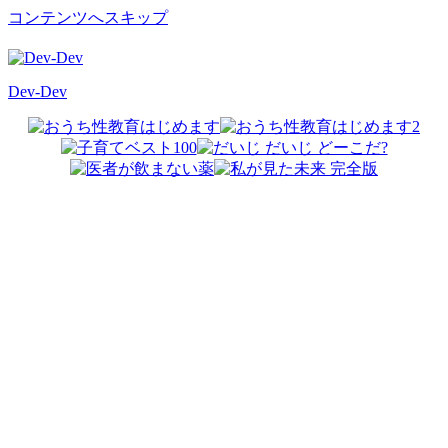
コンテンツへスキップ
Dev-Dev
開
発
覚
書