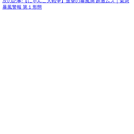
次の記事:
【にゃんこ大戦争】進撃の暴風渦 超激ムズ｜緊急
暴風警報 第１形態