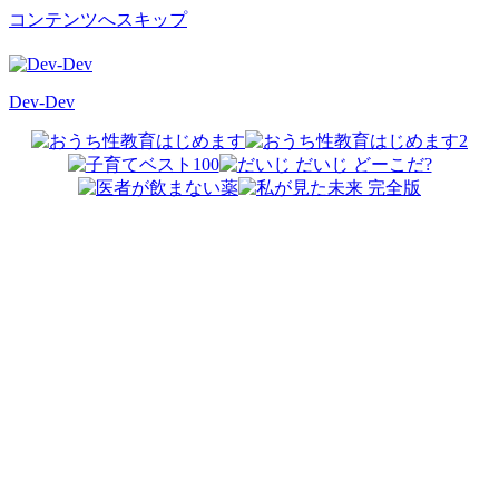
コンテンツへスキップ
Dev-Dev
開
発
覚
書