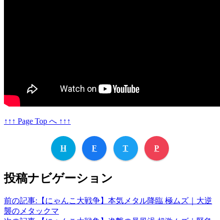
↑↑↑ Page Top へ ↑↑↑
H
F
T
P
投稿ナビゲーション
前の記事:
【にゃんこ大戦争】本気メタル降臨 極ムズ｜大逆
襲のメタックマ