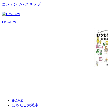
コンテンツへスキップ
Dev-Dev
開
発
覚
書
HOME
にゃんこ大戦争