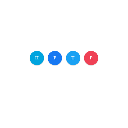
H
F
T
P