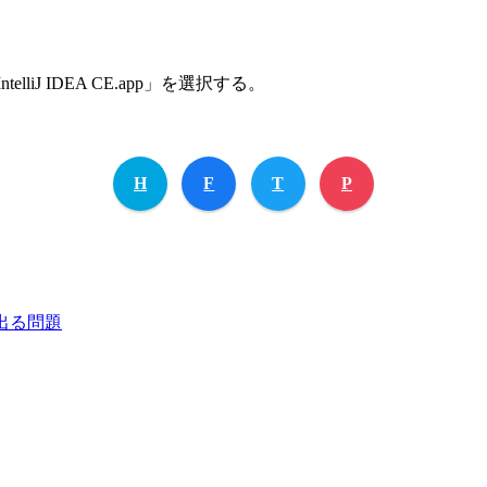
liJ IDEA CE.app」を選択する。
H
F
T
P
ーが出る問題