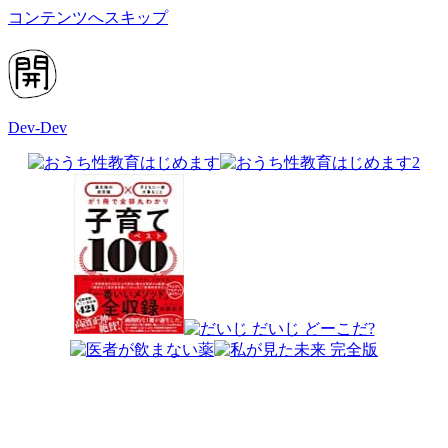
コンテンツへスキップ
Dev-Dev
開
発
覚
書