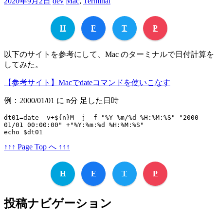
2020年9月2日
dev
Mac
,
Terminal
H
F
T
P
以下のサイトを参考にして、Mac のターミナルで日付計算を
してみた。
【参考サイト】Macでdateコマンドを使いこなす
例：2000/01/01 に n分 足した日時
dt01=date -v+${n}M -j -f "%Y %m/%d %H:%M:%S" "2000 
01/01 00:00:00" +"%Y:%m:%d %H:%M:%S"

echo $dt01
↑↑↑ Page Top へ ↑↑↑
H
F
T
P
投稿ナビゲーション