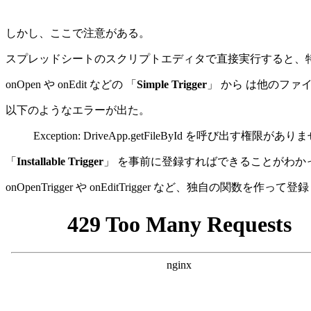
しかし、ここで注意がある。
スプレッドシートのスクリプトエディタで直接実行すると、
onOpen や onEdit などの 「
Simple Trigger
」 から は他のフ
以下のようなエラーが出た。
Exception: DriveApp.getFileById を呼び出す権限が
「
Installable Trigger
」 を事前に登録すればできることがわか
onOpenTrigger や onEditTrigger など、独自の関数を作