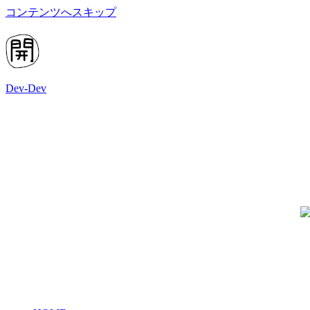
コンテンツへスキップ
Dev-Dev
開
発
覚
書