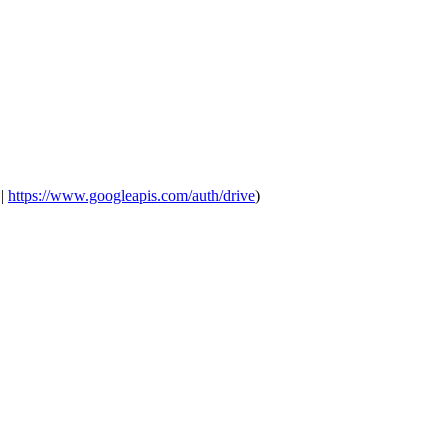
||
https://www.googleapis.com/auth/drive
)