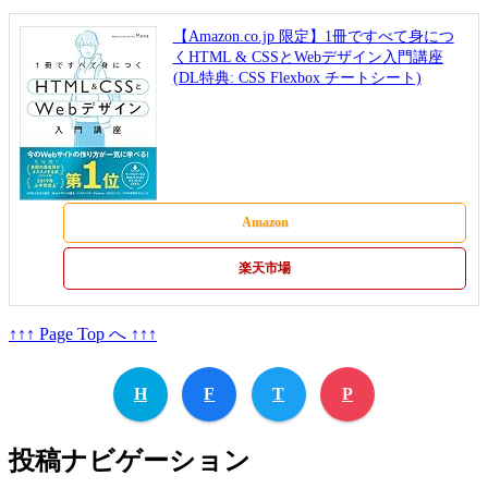
【Amazon.co.jp 限定】1冊ですべて身につ
くHTML & CSSとWebデザイン入門講座
(DL特典: CSS Flexbox チートシート)
Amazon
楽天市場
↑↑↑ Page Top へ ↑↑↑
H
F
T
P
投稿ナビゲーション