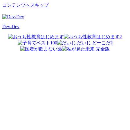
コンテンツへスキップ
Dev-Dev
開
発
覚
書