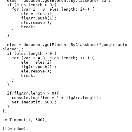
  eles = document.getElementsByClassName("ad");

  if (eles.length > 0){

    for (var i = 0; eles.length; i++) {

        ele = eles[i];

        flgArr.push(1);

        ele.remove();

        break;

    }

  }

  eles = document.getElementsByClassName("google-auto-
placed");

  if (eles.length > 0){

    for (var i = 0; eles.length; i++) {

        ele = eles[i];

        flgArr.push(1);

        ele.remove();

        break;

    }

  }

  if(flgArr.length > 0){

    console.log("len = " + flgArr.length);

    setTimeout(t, 500);

  }

};

setTimeout(t, 500);
