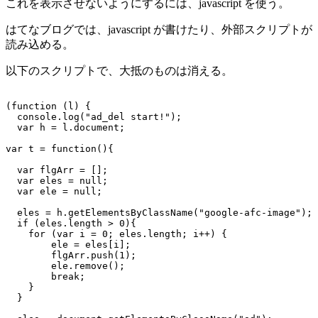
これを表示させないようにするには、javascript を使う。
はてなブログでは、javascript が書けたり、外部スクリプトが
読み込める。
以下のスクリプトで、大抵のものは消える。
(function (l) {

  console.log("ad_del start!");

  var h = l.document;

var t = function(){

  var flgArr = [];

  var eles = null;

  var ele = null;

  eles = h.getElementsByClassName("google-afc-image");

  if (eles.length > 0){

    for (var i = 0; eles.length; i++) {

        ele = eles[i];

        flgArr.push(1);

        ele.remove();

        break;

    }

  }
