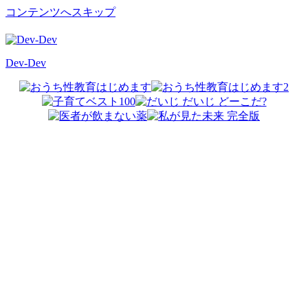
コンテンツへスキップ
Dev-Dev
開
発
覚
書