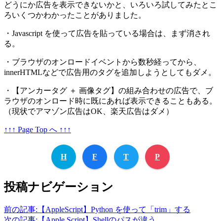
どうにか広告を表示できないかと、いろいろ試してみたとこ
ろいくつかわかったことがありました。
・Javascript を使って広告を貼っている場合は、まず消され
る。
・ブラウザのオンロードイベントから数秒経ってから、
innerHTMLなどで広告用のタグを追加しようとしてもダメ。
・【アンカータグ ＋ 画像タグ】の組み合わせの広告で、ブ
ラウザのオンロード時に既にあれば表示できることもある。
（現状でアマゾン広告はOK、楽天広告はダメ）
↑↑↑ Page Top へ ↑↑↑
H
F
T
P
投稿ナビゲーション
前の記事:
【AppleScript】Python を使って「trim」する
次の記事:
【Apple Script】Shellのパスが違う