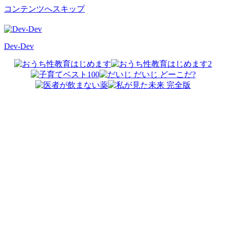
コンテンツへスキップ
Dev-Dev
開
発
覚
書