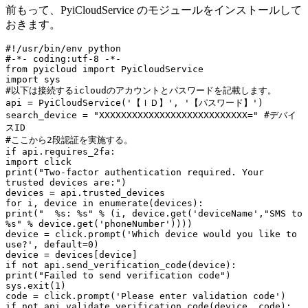
前もって、PyiCloudService のモジュールをインストールして
おきます。
#!/usr/bin/env python
#-*- coding:utf-8 -*-
from
 pyicloud 
import
import
#以下は接続するicloudのアカウントとパスワードを記載します。
api = PyiCloudService(
'【ＩＤ】'
, 
'【パスワード】'
)

search_device = 
"XXXXXXXXXXXXXXXXXXXXXXXXXXX="
#デバイ
スID
#ここから2段認証を実施する。
if
import
print
(
"Two-factor authentication required. Your 
trusted devices are:"
)

for
 i, device 
in
enumerate
print
(
"  %s: %s"
 % (i, device.get(
'deviceName'
,
"SMS to 
%s"
 % device.get(
'phoneNumber'
))))

device = click.prompt(
'Which device would you like to 
use?'
, default=
0
)

if
not
print
(
"Failed to send verification code"
)

sys.exit(
1
)

code = click.prompt(
'Please enter validation code'
if
not