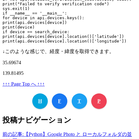
print
(
"Failed to verify verification code"
)

sys.exit(
1
if
 __name__ == 
'__main__'
for
 device 
in
print
print
if
print
(api.devices[device].location()[
'latitude'
print
(api.devices[device].location()[
'longitude'
↓このような感じで、経度・緯度を取得できます。
35.69674
139.81495
↑↑↑ Page Top へ ↑↑↑
H
F
T
P
投稿ナビゲーション
前の記事:
【Python】Google Photo と ローカルフォルダの並