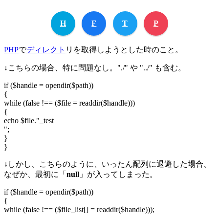
H
F
T
P
PHP
で
ディレクト
リを取得しようとした時のこと。
↓こちらの場合、特に問題なし。"./" や "../" も含む。
if ($handle = opendir($path))
{
while (false !== ($file = readdir($handle)))
{
echo $file."_test
";
}
}
↓しかし、こちらのように、いったん配列に退避した場合、
なぜか、最初に「
null
」が入ってしまった。
if ($handle = opendir($path))
{
while (false !== ($file_list[] = readdir($handle)));