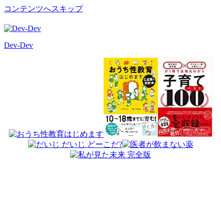
コンテンツへスキップ
Dev-Dev
開
発
覚
書