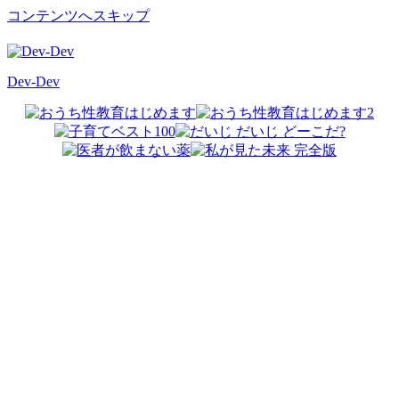
コンテンツへスキップ
Dev-Dev
開
発
覚
書