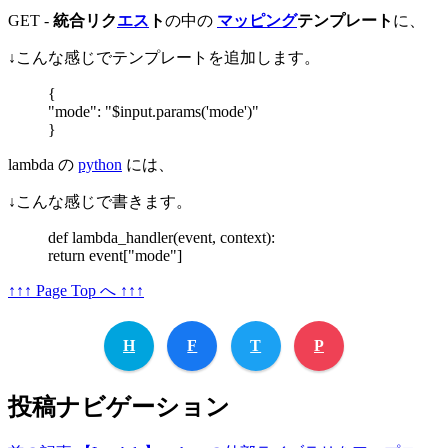
GET -
統合リク
エス
ト
の中の
マッピング
テンプレート
に、
↓こんな感じでテンプレートを追加します。
{
"mode": "$input.params('mode')"
}
lambda の
python
には、
↓こんな感じで書きます。
def lambda_handler(event, context):
return event["mode"]
↑↑↑ Page Top へ ↑↑↑
H
F
T
P
投稿ナビゲーション