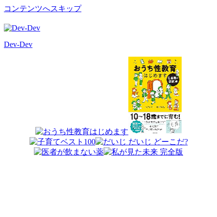
コンテンツへスキップ
Dev-Dev
開
発
覚
書