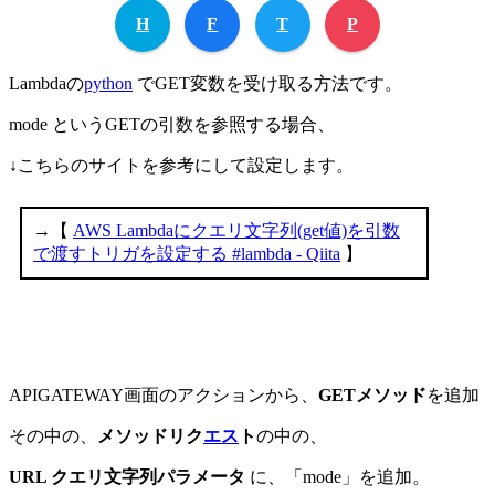
H
F
T
P
Lambdaの
python
でGET変数を受け取る方法です。
mode というGETの引数を参照する場合、
↓こちらのサイトを参考にして設定します。
APIGATEWAY画面のアクションから、
GETメソッド
を追加
その中の、
メソッドリク
エス
ト
の中の、
URL クエリ文字列パラメータ
に、「mode」を追加。