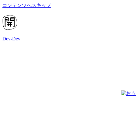
コンテンツへスキップ
Dev-Dev
開
発
覚
書