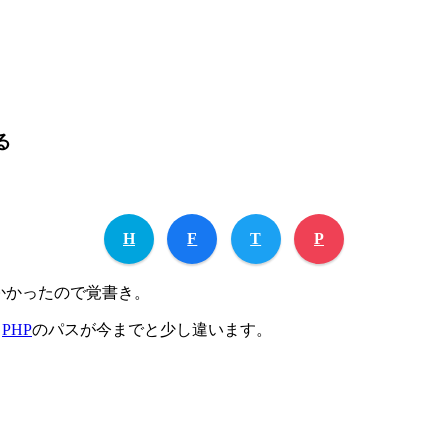
る
H
F
T
P
かかったので覚書き。
る
PHP
のパスが今までと少し違います。