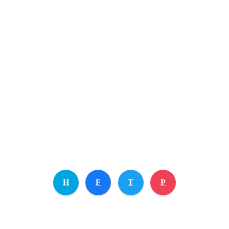
H
F
T
P