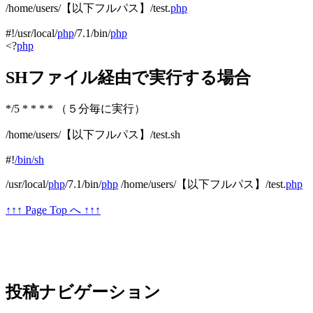
/home/users/【以下フルパス】/test.
php
#!/usr/local/
php
/7.1/bin/
php
<?
php
SHファイル経由で実行する場合
*/5 * * * * （５分毎に実行）
/home/users/【以下フルパス】/test.sh
#!
/bin/sh
/usr/local/
php
/7.1/bin/
php
/home/users/【以下フルパス】/test.
php
↑↑↑ Page Top へ ↑↑↑
投稿ナビゲーション