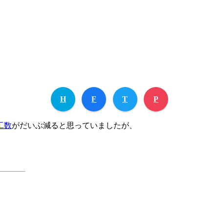
H
F
T
P
工数
がだいぶ減ると思っていましたが、