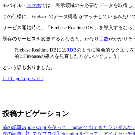
モバイル・
スマホ
では、表示領域のみ必要なデータを取得し
この仕様に、Firebase のデータ構造 がマッチしているみたい
サービス開始時に、「Firebase Realtime DB 」を導入す
既存のサービスを変更するとなると、かなり
工数
がかかりそ
Firebase Realtime DBには
RDB
のように複合的なクエリを
的にFirebaseの導入を見直した方がいいでしょう。
という話もありました。
↑↑↑ Page Top へ ↑↑↑
投稿ナビゲーション
前の記事:
Apple script を使って、ngrok で出てきた
次の記事:
【はてなブログ】Seleniumを使って、アイキャッ