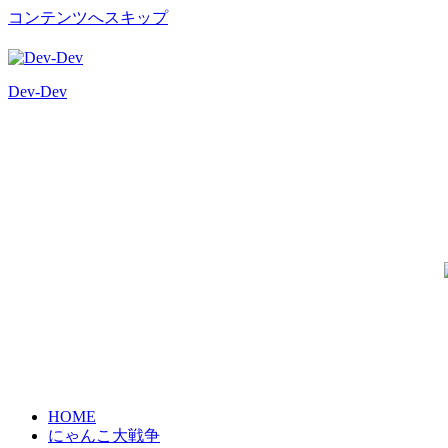
コンテンツへスキップ
Dev-Dev
開
発
覚
書
HOME
にゃんこ大戦争