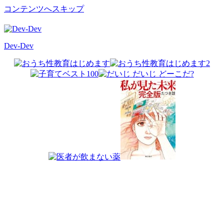
コンテンツへスキップ
Dev-Dev
開
発
覚
書