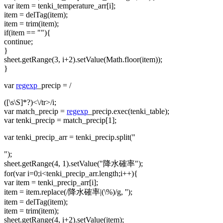
var item = tenki_temperature_arr[i];
item = delTag(item);
item = trim(item);
if(item == ""){
continue;
}
sheet.getRange(3, i+2).setValue(Math.floor(item));
}
var
regexp
_precip = /
([\s\S]*?)<\/tr>/i;
var match_precip =
regexp
_precip.exec(tenki_table);
var tenki_precip = match_precip[1];
var tenki_precip_arr = tenki_precip.split("
");
sheet.getRange(4, 1).setValue("降水確率");
for(var i=0;i<tenki_precip_arr.length;i++){
var item = tenki_precip_arr[i];
item = item.replace(/降水確率|(\%)/g, '');
item = delTag(item);
item = trim(item);
sheet.getRange(4, i+2).setValue(item);