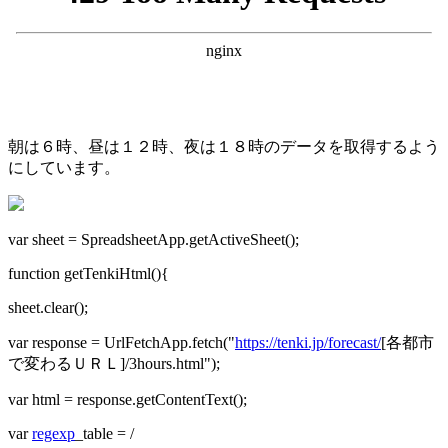
朝は６時、昼は１２時、夜は１８時のデータを取得するよう
にしています。
var sheet = SpreadsheetApp.getActiveSheet();
function getTenkiHtml(){
sheet.clear();
var response = UrlFetchApp.fetch("
https://tenki.jp/forecast/
[各都市
で変わるＵＲＬ]/3hours.html");
var html = response.getContentText();
var
regexp
_table = /