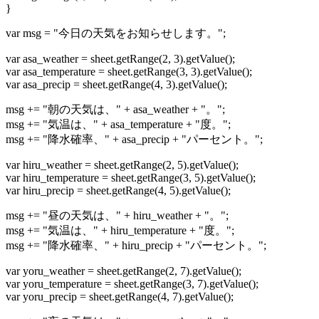
}
var msg = "今日の天気をお知らせします。";
var asa_weather = sheet.getRange(2, 3).getValue();
var asa_temperature = sheet.getRange(3, 3).getValue();
var asa_precip = sheet.getRange(4, 3).getValue();
msg += "朝の天気は、" + asa_weather + "。";
msg += "気温は、" + asa_temperature + "度。";
msg += "降水確率、" + asa_precip + "パーセント。";
var hiru_weather = sheet.getRange(2, 5).getValue();
var hiru_temperature = sheet.getRange(3, 5).getValue();
var hiru_precip = sheet.getRange(4, 5).getValue();
msg += "昼の天気は、" + hiru_weather + "。";
msg += "気温は、" + hiru_temperature + "度。";
msg += "降水確率、" + hiru_precip + "パーセント。";
var yoru_weather = sheet.getRange(2, 7).getValue();
var yoru_temperature = sheet.getRange(3, 7).getValue();
var yoru_precip = sheet.getRange(4, 7).getValue();