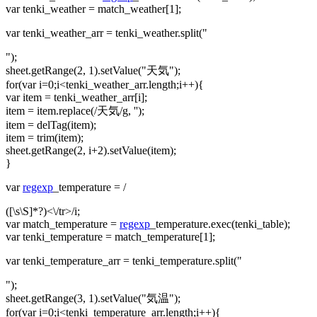
var tenki_weather = match_weather[1];
var tenki_weather_arr = tenki_weather.split("
");
sheet.getRange(2, 1).setValue("天気");
for(var i=0;i<tenki_weather_arr.length;i++){
var item = tenki_weather_arr[i];
item = item.replace(/天気/g, '');
item = delTag(item);
item = trim(item);
sheet.getRange(2, i+2).setValue(item);
}
var
regexp
_temperature = /
([\s\S]*?)<\/tr>/i;
var match_temperature =
regexp
_temperature.exec(tenki_table);
var tenki_temperature = match_temperature[1];
var tenki_temperature_arr = tenki_temperature.split("
");
sheet.getRange(3, 1).setValue("気温");
for(var i=0;i<tenki_temperature_arr.length;i++){