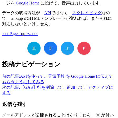
ージを
Google Home
に投げて、音声出力しています。
データの取得方法が、
API
ではなく、
スクレイピング
なの
で、tenki.jp のHTMLテンプレートが変われば、またそれに
対応しないといけません。
↑↑↑ Page Top へ ↑↑↑
H
F
T
P
投稿ナビゲーション
前の記事:
APIを使って、天気予報 を Google Home に伝えて
もらうようにしてみる
次の記事:
【GAS】行を削除して、追加して、アクティブに
する
返信を残す
メールアドレスが公開されることはありません。
※
が付い