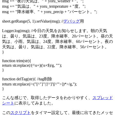
msg += "夜の天気は、" + yoru_weather + "。";
msg += "気温は、" + yoru_temperature + "度。";
msg += "降水確率、" + yoru_precip + "パーセント。";
sheet.getRange(5, 1).setValue(msg); //
デバッグ
用
Logger.log(msg); //今日の天気をお知らせします。朝の天気
は、曇り。気温は、23度。降水確率、20パーセント。昼の天
気は、小雨。気温は、24度。降水確率、60パーセント。夜の
天気は、曇り。気温は、22度。降水確率、50パーセント。
}
function trim(str){
return str.replace(/(^\s+)|(\s+$)/g, "");
}
function delTag(str){ //tag削除
return str.replace(/<("[^"]
"|'[^']
'|[^'">])*>/g,'');
}
こんな感じで、取得したデータをわかりやすく、
スプレッド
シート
に表示してみました。
この
スクリプト
をタイマー設定して、最後に出てきたメッセ