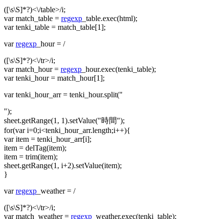
([\s\S]*?)<\/table>/i;
var match_table =
regexp
_table.exec(html);
var tenki_table = match_table[1];
var
regexp
_hour = /
([\s\S]*?)<\/tr>/i;
var match_hour =
regexp
_hour.exec(tenki_table);
var tenki_hour = match_hour[1];
var tenki_hour_arr = tenki_hour.split("
");
sheet.getRange(1, 1).setValue("時間");
for(var i=0;i<tenki_hour_arr.length;i++){
var item = tenki_hour_arr[i];
item = delTag(item);
item = trim(item);
sheet.getRange(1, i+2).setValue(item);
}
var
regexp
_weather = /
([\s\S]*?)<\/tr>/i;
var match_weather =
regexp
_weather.exec(tenki_table);