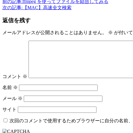
前の記事:
ffmpeg を使ってファイルを結合してみる
次の記事:
【MAC】高速全文検索
返信を残す
メールアドレスが公開されることはありません。
※
が付いて
コメント
※
名前
※
メール
※
サイト
次回のコメントで使用するためブラウザーに自分の名前、