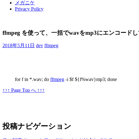
メガニケ
Privacy Policy
ffmpeg を使って、一括でwavをmp3にエンコード
2018年5月11日
dev
ffmpeg
for f in *.wav; do
ffmpeg
-i $f ${f%wav}mp3; done
↑↑↑ Page Top へ ↑↑↑
投稿ナビゲーション