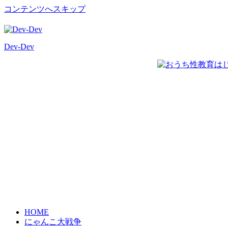
コンテンツへスキップ
Dev-Dev
開
発
覚
書
HOME
にゃんこ大戦争