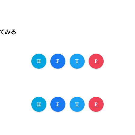
してみる
H
F
T
P
H
F
T
P