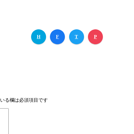
H
F
T
P
いる欄は必須項目です