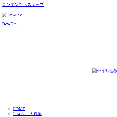
コンテンツへスキップ
Dev-Dev
開
発
覚
書
HOME
にゃんこ大戦争