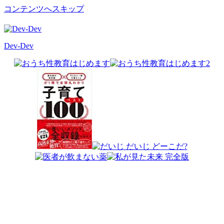
コンテンツへスキップ
Dev-Dev
開
発
覚
書