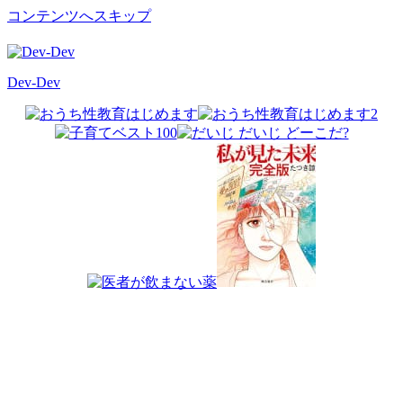
コンテンツへスキップ
Dev-Dev
開
発
覚
書