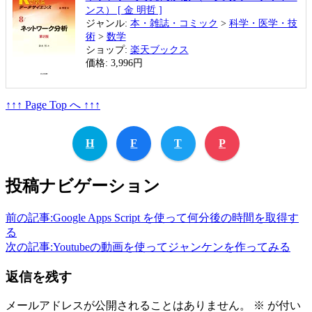
ンス） [ 金 明哲 ]
ジャンル:
本・雑誌・コミック
>
科学・医学・技
術
>
数学
ショップ:
楽天ブックス
価格:
3,996円
↑↑↑ Page Top へ ↑↑↑
H
F
T
P
投稿ナビゲーション
前の記事:
Google Apps Script を使って何分後の時間を取得す
る
次の記事:
Youtubeの動画を使ってジャンケンを作ってみる
返信を残す
メールアドレスが公開されることはありません。
※
が付い