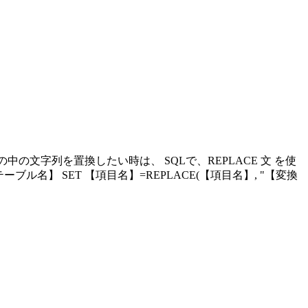
タの中の文字列を置換したい時は、 SQLで、REPLACE 文 を使
【テーブル名】 SET 【項目名】=REPLACE(【項目名】, "【変換