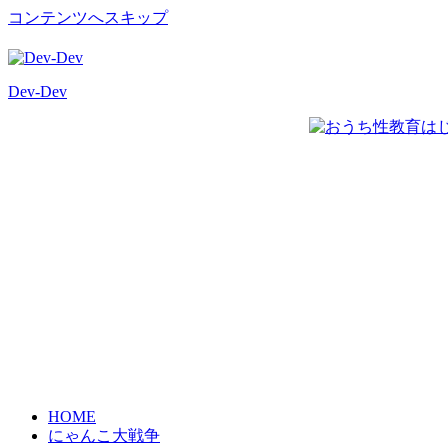
コンテンツへスキップ
Dev-Dev
開
発
覚
書
HOME
にゃんこ大戦争