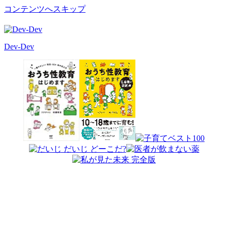
コンテンツへスキップ
Dev-Dev
開
発
覚
書